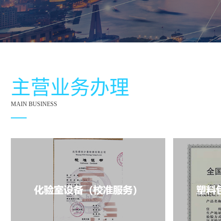
主营业务办理
MAIN BUSINESS