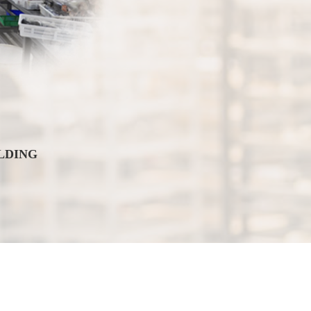
LDING
有限公司
品有限公司（地利生鲜）
加工有限责任公司（鲜一烤肉）