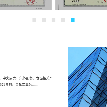
证、中央厨房、集体配餐、食品相关产
的计量校准业务......