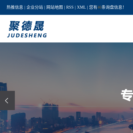
热推信息
|
企业分站
|
网站地图
|
RSS
|
XML
|
您有
46
条询盘信息！