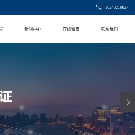
18240216027
程
新闻中心
在线留言
联系我们